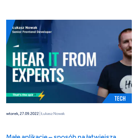
TECH
wtorek, 27.09.2022
| Łukasz Nowak
Małe aplikacje – sposób na łatwiejszą